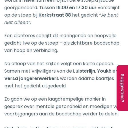
wordt in Hilversum een bijzondere stoepkrijtactie
georganiseerd. Tussen
16:00 en 17:30 uur
verschijnt
op de stoep bij
Kerkstraat 88
het gedicht
“Je bent
niet alleen”
.
Een dichteres schrijft dit indringende en hoopvolle
gedicht live op de stoep – als zichtbare boodschap
van hoop en verbinding.
Na afloop van het krijten volgt een korte speech.
Samen met vrijwilligers van de
Luisterlijn
,
Youké
en
Suggesties?
Versa jongerenwerkers
worden daarna kaartjes
met het gedicht uitgedeeld.
Zo gaan we op een laagdrempelige manier in
gesprek over mentale gezondheid en moedigen we
voorbijgangers aan de boodschap verder te delen.