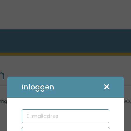
n
Inloggen
 omgeving. Bent u als zorgverlener verbonden aan RHOGO,