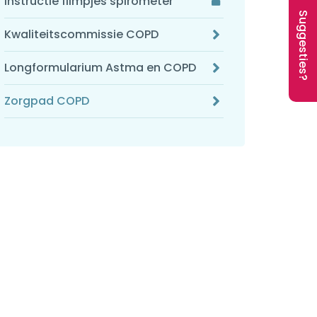
instructie filmpjes spirometer
Suggesties?
Kwaliteitscommissie COPD
Longformularium Astma en COPD
Zorgpad COPD