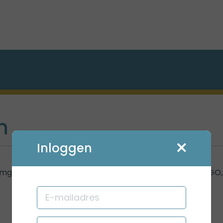
n
Inloggen
 omgeving. Bent u als zorgverlener verbonden aan RHOGO,