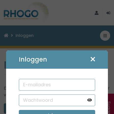
Inloggen
Inloggen
Inloggen
Dit is een besloten omgeving. Bent u als zorgverlener
verbonden aan RHOGO, dan kunt u zich
registreren
.
Inloggen