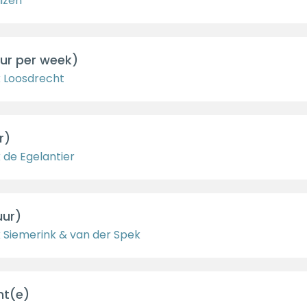
izen
ur per week)
k Loosdrecht
r)
 de Egelantier
uur)
k Siemerink & van der Spek
nt(e)