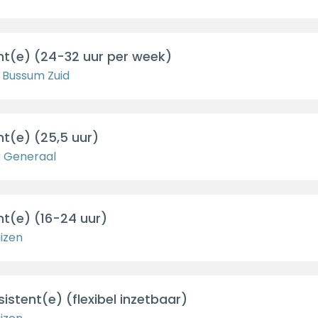
nt(e) (24-32 uur per week)
 Bussum Zuid
t(e) (25,5 uur)
k Generaal
nt(e) (16-24 uur)
izen
istent(e) (flexibel inzetbaar)