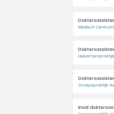
Doktersassiste
Medisch Centrum
Doktersassisten
Huisartsenpraktij
Doktersassiste
Groepspraktijk Hu
Inval doktersass