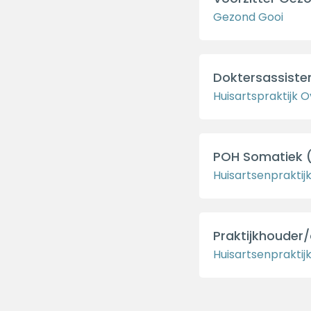
Gezond Gooi
Doktersassisten
Huisartspraktijk
POH Somatiek (
Huisartsenpraktij
Praktijkhouder/
Huisartsenpraktij