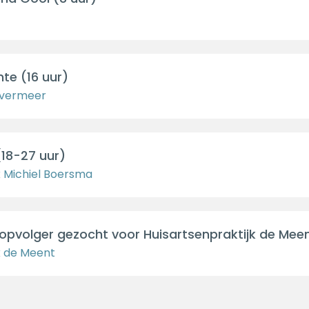
te (16 uur)
 Overmeer
18-27 uur)
k Michiel Boersma
opvolger gezocht voor Huisartsenpraktijk de Mee
k de Meent