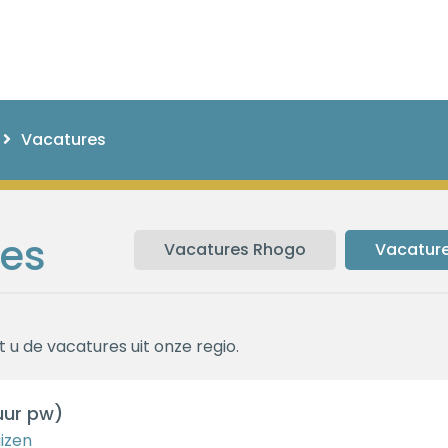
Vacatures
es
Vacatures Rhogo
Vacature
 u de vacatures uit onze regio.
uur pw)
izen