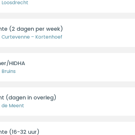
k Loosdrecht
nte (2 dagen per week)
k Curtevenne – Kortenhoef
er/HIDHA
 Bruins
t (dagen in overleg)
k de Meent
te (16-32 uur)