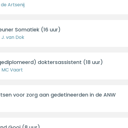
de Artsenij
euner Somatiek (16 uur)
 J. van Dok
gediplomeerd) doktersassistent (18 uur)
k MC Vaart
rtsen voor zorg aan gedetineerden in de ANW
nd Gooi (8 uur)